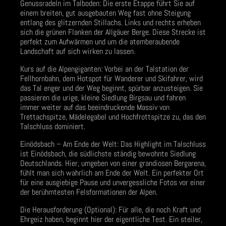
Genussradeln im Talboden: Die erste Etappe führt Sie auf
einem breiten, gut ausgebauten Weg fast ohne Steigung
entlang des glitzernden Stillachs. Links und rechts erheben
sich die grünen Flanken der Allgäuer Berge. Diese Strecke ist
perfekt zum Aufwärmen und um die atemberaubende
Landschaft auf sich wirken zu lassen.
Kurs auf die Alpengiganten: Vorbei an der Talstation der
Fellhornbahn, dem Hotspot für Wanderer und Skifahrer, wird
das Tal enger und der Weg beginnt, spürbar anzusteigen. Sie
passieren die urige, kleine Siedlung Birgsau und fahren
immer weiter auf das beeindruckende Massiv von
Trettachspitze, Mädelegabel und Hochfrottspitze zu, das den
Talschluss dominiert.
Einödsbach – Am Ende der Welt: Das Highlight im Talschluss
ist Einödsbach, die südlichste ständig bewohnte Siedlung
Deutschlands. Hier, umgeben von einer grandiosen Bergarena,
fühlt man sich wahrlich am Ende der Welt. Ein perfekter Ort
für eine ausgiebige Pause und unvergessliche Fotos vor einer
der berühmtesten Felsformationen der Alpen.
Die Herausforderung (Optional): Für alle, die noch Kraft und
Ehrgeiz haben, beginnt hier der eigentliche Test. Ein steiler,