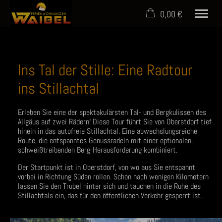
0,00 €
×
Ohne Zeitraum
Warenkorb ist leer
Beliebige Personenzahl
Ins Tal der Stille: Eine Radtour
ins Stillachtal
Home
Erleben Sie eine der spektakulärsten Tal- und Bergkulissen des
Ferienwohnungen
Allgäus auf zwei Rädern! Diese Tour führt Sie von Oberstdorf tief
Urlaub im Allgäu
hinein in das autofreie Stillachtal. Eine abwechslungsreiche
Service
Route, die entspanntes Genussradeln mit einer optionalen,
schweißtreibenden Berg-Herausforderung kombiniert.
Vermittlung
Über uns
Der Startpunkt ist in Oberstdorf, von wo aus Sie entspannt
vorbei in Richtung Süden rollen. Schon nach wenigen Kilometern
lassen Sie den Trubel hinter sich und tauchen in die Ruhe des
(+49) 08321 7879250
Stillachtals ein, das für den öffentlichen Verkehr gesperrt ist.