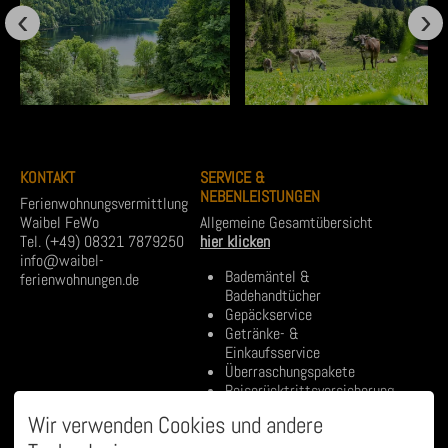
KONTAKT
SERVICE &
NEBENLEISTUNGEN
Ferienwohnungsvermittlung
Waibel FeWo
Allgemeine Gesamtübersicht
Tel. (+49) 08321 7879250
hier klicken
info@waibel-
Bademäntel &
ferienwohnungen.de
Badehandtücher
Gepäckservice
Getränke- &
Einkaufsservice
Überraschungspakete
Reiserücktrittsversicherung
Wir verwenden Cookies und andere
uvm...