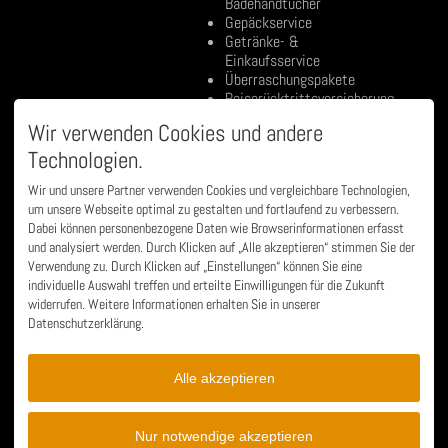
Badehandtücher
Gepäckservice
Getränke- &
Einkaufsservice
Überraschungspakete
Reiserücktrittsversicherung
Wir verwenden Cookies und andere
uvm...
Technologien.
BESONDERHEITEN:
ÖFFNUNGSZEITEN
Mo - Fr
10:00-18:00
Wir und unsere Partner verwenden Cookies und vergleichbare Technologien,
Kinder bis 3 Jahre
Sa, So
10:00-12:00
um unsere Webseite optimal zu gestalten und fortlaufend zu verbessern.
wohnen kostenfrei
Dabei können personenbezogene Daten wie Browserinformationen erfasst
Alle Wohnungen mit
Telefonische Erreichbarkeit
und analysiert werden. Durch Klicken auf „Alle akzeptieren“ stimmen Sie der
WLAN
für Anfragen & Anliegen
Verwendung zu. Durch Klicken auf „Einstellungen“ können Sie eine
Keine Anzahlung bei
individuelle Auswahl treffen und erteilte Einwilligungen für die Zukunft
Buchungsabschluss nötig,
widerrufen. Weitere Informationen erhalten Sie in unserer
Gesamtzahlung bis 7
Datenschutzerklärung.
Tage vor Anreise
Jede Wohnung mit
Parkplatz und Balkon
Alle akzeptieren
oder Terrasse
Kostenloser "Late Check-
Out" nach Verfügbarkeit
Nur notwendige akzeptieren
und Absprache