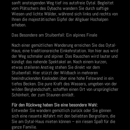
sanft ansteigenden Weg tief ins autofreie Oytal. Begleitet
vom Plätschern des Oybachs wandern Sie durch saftige
Wiesen und lichte Wälder, während sich links und rechts von
Ihnen die majestätischen Gipfel der Allgäuer Hochalpen
erheben.
Das Besondere am Stuibenfall: Ein alpines Finale
Nach einer gemütlichen Wanderung erreichen Sie das Oytal-
Haus, eine traditionsreiche Einkehrstation. Von hier aus wird
der Weg schmaler und alpiner. Das Rauschen wird lauter und
kündigt das nahende Spektakel an. Nach einem kurzen,
etwas steileren Anstieg stehen Sie direkt vor dem
Stuibenfall. Hier stürzt der Wildbach in mehreren
beeindruckenden Kaskaden über eine hohe Felswand in ein
tiefes Becken. Die pure Kraft des Wassers, umgeben von der
wilden Berglandschaft, schaffen einen Ort von ursprünglicher
Schönheit, der zum Staunen einlädt.
Für den Rückweg haben Sie eine besondere Wahl:
Entweder Sie wandern gemütlich zurück oder Sie gönnen
sich eine rasante Abfahrt mit den beliebten Bergrollern, die
Sie am Oytal-Haus mieten können – ein riesen Spaß für die
ganze Familie.