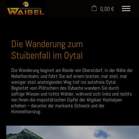
0,00 €
×
Ohne Zeitraum
Warenkorb ist leer
Beliebige Personenzahl
Die Wanderung zum
Stuibenfall im Oytal
Home
Die Wanderung beginnt am Rande von Oberstdorf, in der Nähe der
Ferienwohnungen
Nebelhornbahn, und führt Sie auf einem breiten, mal steil, mal
Urlaub im Allgäu
weniger steil ansteigenden Weg tief ins autofreie Oytal.
Service
Begleitet vom Plätschern des Oybachs wandern Sie durch
saftige Wiesen und lichte Wälder, während sich links und rechts
Vermittlung
von Ihnen die majestätischen Gipfel der Allgäuer Hochalpen
Über uns
erheben – darunter der markante Schneck und der
Himmelhornzug.
(+49) 08321 7879250