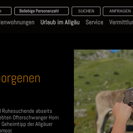
m
Beliebige Personenzahl
ienwohnungen
Urlaub im Allgäu
Service
Vermittlu
borgenen
nd Ruhesuchende abseits
lebten Ofterschwanger Horn
Geheimtipp der Allgäuer
hmoor.