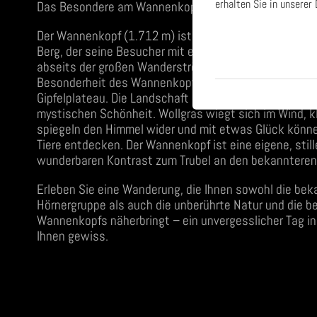
erhalten Sie in unserer
Das Besondere am Wannenkopf: Ein Ort der Stille
Der Wannenkopf (1.712 m) ist kein schroffer Felsgipfel,
Berg, der seine Besucher mit einer ganz eigenen Atmo
abseits der großen Wanderströme, finden Sie eine Oas
Besonderheit des Wannenkopfs ist sein weitläufiges
Gipfelplateau. Die Landschaft hier oben ist einzigartig
mystischen Schönheit. Wollgras wiegt sich im Wind, k
spiegeln den Himmel wider und mit etwas Glück könne
Tiere entdecken. Der Wannenkopf ist eine eigene, still
wunderbaren Kontrast zum Trubel an den bekannteren 
Erleben Sie eine Wanderung, die Ihnen sowohl die be
Hörnergruppe als auch die unberührte Natur und die be
Wannenkopfs näherbringt – ein unvergesslicher Tag in 
Ihnen gewiss.