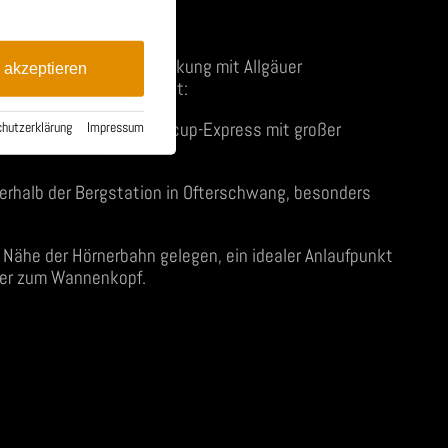
hrer Wanderung:
se und kulinarische Stärkung mit Allgäuer
e akzeptieren
der Route bestens gesorgt:
er Bergstation des Weltcup-Express mit großer
hutzerklärung
·
Impressum
erhalb der Bergstation in Ofterschwang, besonders
Nähe der Hörnerbahn gelegen, ein idealer Anlaufpunkt
her zum Wannenkopf.